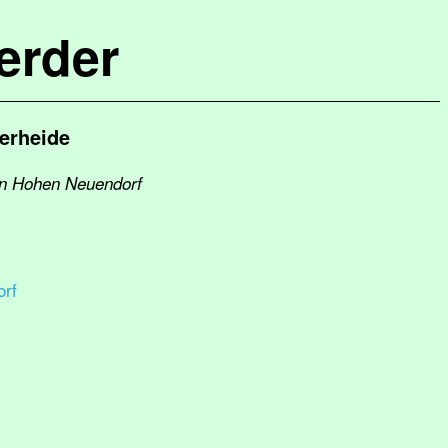
erder
erheide
ken Hohen Neuendorf
rf