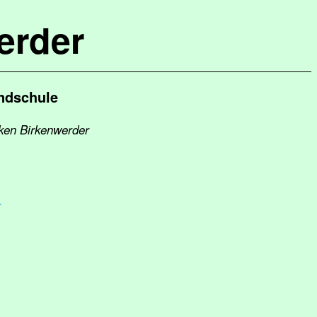
erder
undschule
eken Birkenwerder
r