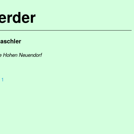
erder
Gaschler
ge Hohen Neuendorf
 1