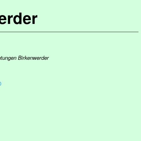
erder
chtungen Birkenwerder
0