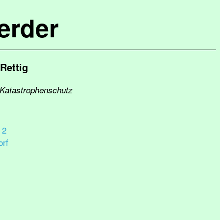
erder
Rettig
 Katastrophenschutz
 2
rf