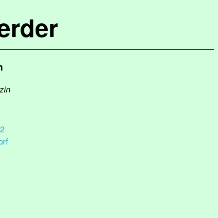
erder
h
zin
22
rf