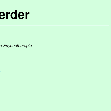
erder
en-Psychotherapie
r