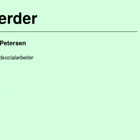
erder
 Petersen
dsozialarbeiter
r