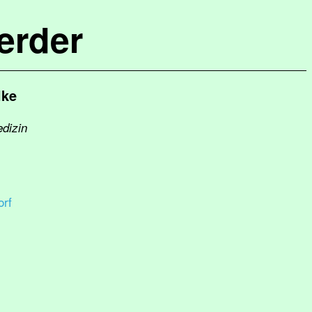
erder
lke
edizin
rf