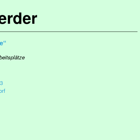
erder
ee“
beitsplätze
13
rf