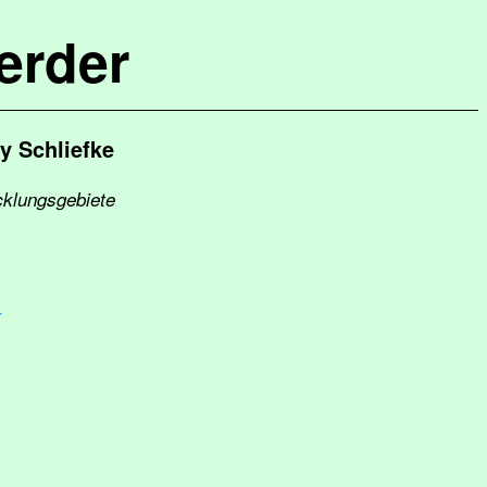
erder
y Schliefke
cklungsgebiete
r