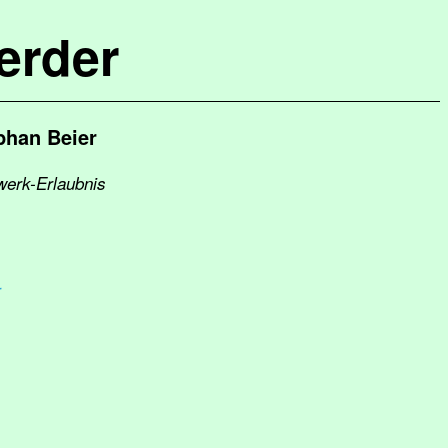
erder
phan Beier
werk-Erlaubnis
r