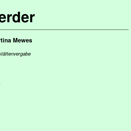
erder
rtina Mewes
stättenvergabe
r