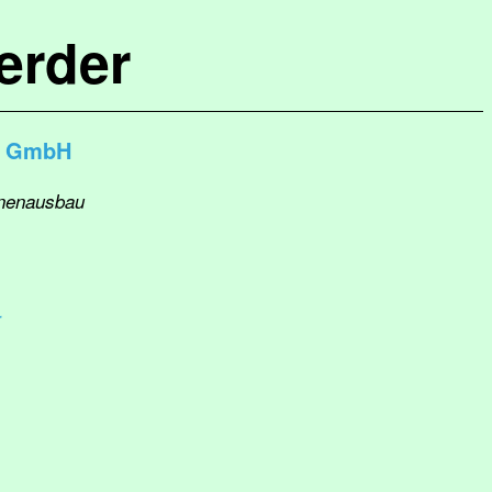
erder
g GmbH
nnenausbau
r