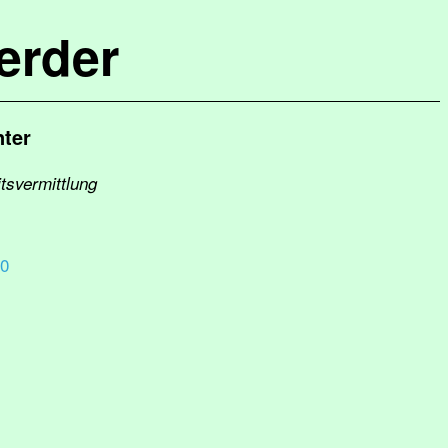
erder
nter
tsvermittlung
30