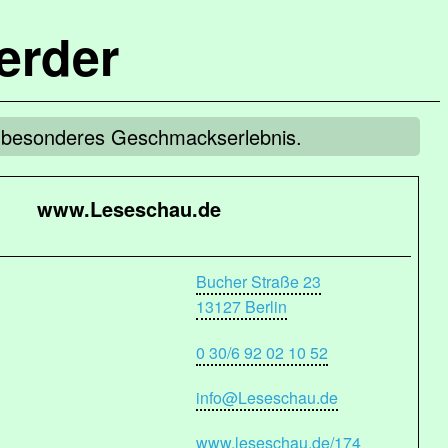
erder
in besonderes Geschmackserlebnis.
www.Leseschau.de
Bucher Straße 23
13127 Berlin
0 30/6 92 02 10 52
info@Leseschau.de
www.leseschau.de/174