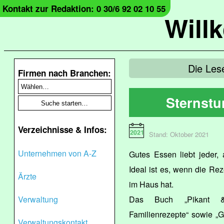
Kontakt zur Redaktion: 0 30/6 92 02 10 55
Will
Die Les
Firmen nach Branchen:
Sternstu
Verzeichnisse & Infos:
Stand: Oktober 2021
Unternehmen von A-Z
Gutes Essen liebt jeder,
Ideal ist es, wenn die Reze
Ärzte
im Haus hat.
Verwaltung
Das Buch „Pikant &
Familienrezepte“ sowie „G
Verwaltungskontakt