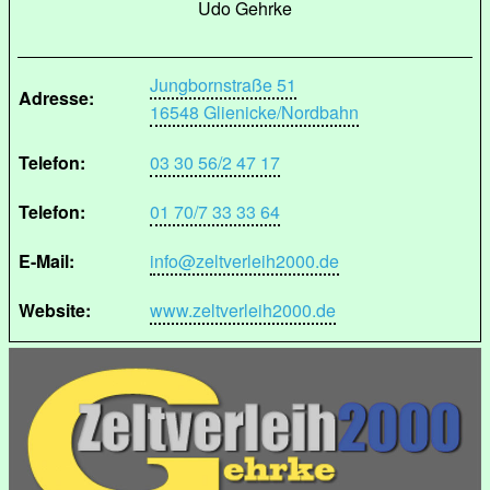
Udo Gehrke
Jungbornstraße 51
Adresse:
16548 Glienicke/Nordbahn
Telefon:
03 30 56/2 47 17
Telefon:
01 70/7 33 33 64
E-Mail:
info@zeltverleih2000.de
Website:
www.zeltverleih2000.de