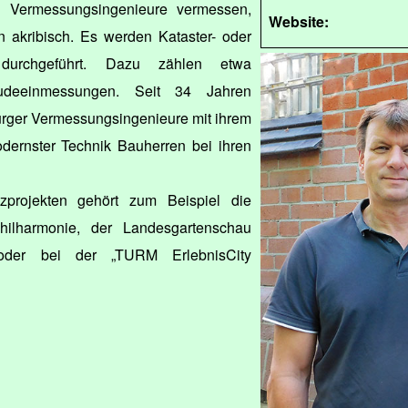
e Vermessungsingenieure vermessen,
Website:
 akribisch. Es werden Kataster- oder
 durchgeführt. Dazu zählen etwa
udeeinmessungen. Seit 34 Jahren
urger Vermessungsingenieure mit ihrem
ernster Technik Bauherren bei ihren
projekten gehört zum Beispiel die
hilharmonie, der Landesgartenschau
oder bei der „TURM ErlebnisCity