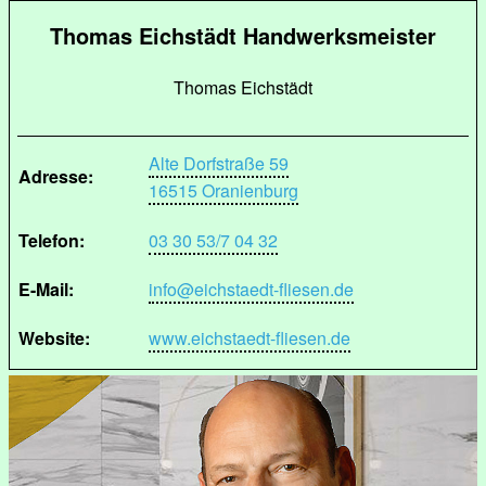
Thomas Eichstädt Handwerksmeister
Thomas Eichstädt
Alte Dorfstraße 59
Adresse:
16515 Oranienburg
Telefon:
03 30 53/7 04 32
E-Mail:
info@eichstaedt-fliesen.de
Website:
www.eichstaedt-fliesen.de