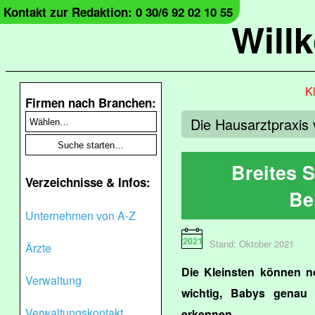
Kontakt zur Redaktion: 0 30/6 92 02 10 55
Will
Kl
Firmen nach Branchen:
Die Hausarztpraxis 
Breites 
Verzeichnisse & Infos:
Be
Unternehmen von A-Z
Stand: Oktober 2021
Ärzte
Die Kleinsten können n
Verwaltung
wichtig, Babys genau
Verwaltungskontakt
erkennen.