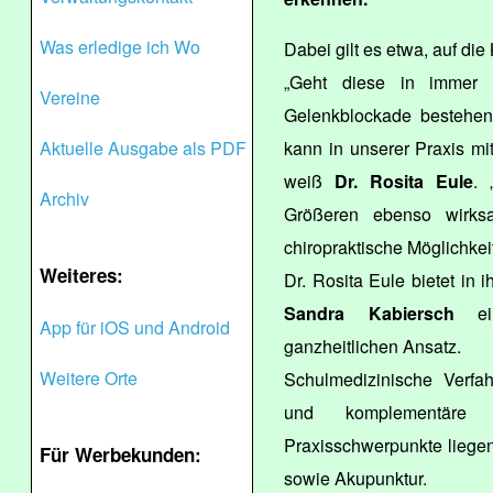
Was erledige ich Wo
Dabei gilt es etwa, auf die
„Geht diese in immer d
Vereine
Gelenkblockade bestehen
Aktuelle Ausgabe als PDF
kann in unserer Praxis mi
weiß
Dr. Rosita Eule
. 
Archiv
Größeren ebenso wirksa
chiropraktische Möglichkeit
Weiteres:
Dr. Rosita Eule bietet in
Sandra Kabiersch
ein
App für iOS und Android
ganzheitlichen Ansatz.
Weitere Orte
Schulmedizinische Verfah
und komplementäre 
Praxisschwerpunkte liege
Für Werbekunden:
sowie Akupunktur.