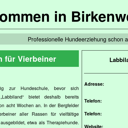
kommen in Birkenw
Professionelle Hundeerziehung schon 
 für Vierbeiner
Labbil
Adresse:
itig zur Hundeschule, bevor sich
 „Labbiland“ bietet deshalb bereits
Telefon:
von acht Wochen an. In der Bergfelder
Telefon:
beiner aller Rassen für vielfältige
usgebildet, etwa als Therapiehunde.
Website: