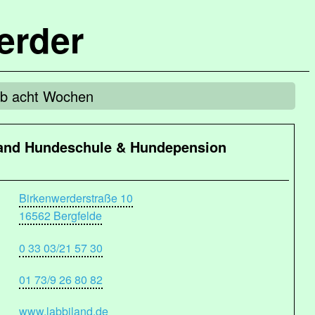
erder
ab acht Wochen
and Hundeschule & Hundepension
Birkenwerderstraße 10
16562 Bergfelde
0 33 03/21 57 30
01 73/9 26 80 82
www.labbiland.de