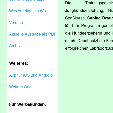
Die Trainingspale
Junghundeerziehung, Hu
Was erledige ich Wo
Spaßkurse.
Sabine Brau
Vereine
führt ihr Programm geme
die Hundeerzieherin und IH
Aktuelle Ausgabe als PDF
durch. Dabei nutzt die Fam
Archiv
erfolgreichen Labradorzuch
Weiteres:
App für iOS und Android
Weitere Orte
Für Werbekunden: