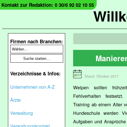
Kontakt zur Redaktion: 0 30/6 92 02 10 55
Will
Firmen nach Branchen:
Manieren
Verzeichnisse & Infos:
Stand: Oktober 2017
Unternehmen von A-Z
Welpen sollten frühze
Fehlverhalten festsetzt.
Ärzte
Training ab einem Alter 
Verwaltung
Hundeschule werden Vier
Aufgaben und Ansprüche a
Verwaltungskontakt