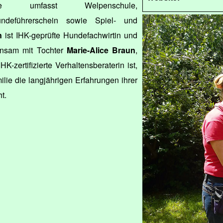
tte umfasst Welpenschule,
ndeführerschein sowie Spiel- und
n
ist IHK-geprüfte Hundefachwirtin und
insam mit Tochter
Marie-Alice Braun
,
K-zertifizierte Verhaltensberaterin ist,
ilie die langjährigen Erfahrungen ihrer
t.