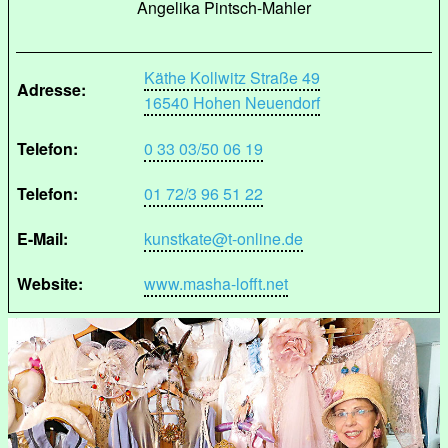
Angelika Pintsch-Mahler
Käthe Kollwitz Straße 49
Adresse:
16540 Hohen Neuendorf
Telefon:
0 33 03/50 06 19
Telefon:
01 72/3 96 51 22
E-Mail:
kunstkate@t-online.de
Website:
www.masha-lofft.net