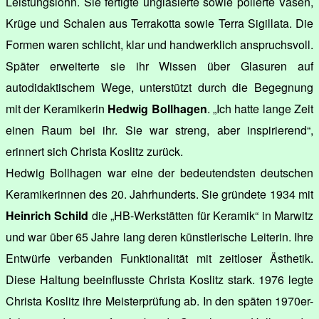
Leistungslohn. Sie fertigte unglasierte sowie polierte Vasen,
Krüge und Schalen aus Terrakotta sowie Terra Sigillata. Die
Formen waren schlicht, klar und handwerklich anspruchsvoll.
Später erweiterte sie ihr Wissen über Glasuren auf
autodidaktischem Wege, unterstützt durch die Begegnung
mit der Keramikerin
Hedwig Bollhagen
. „Ich hatte lange Zeit
einen Raum bei ihr. Sie war streng, aber inspirierend“,
erinnert sich Christa Koslitz zurück.
Hedwig Bollhagen war eine der bedeutendsten deutschen
Keramikerinnen des 20. Jahrhunderts. Sie gründete 1934 mit
Heinrich Schild
die „HB-Werkstätten für Keramik“ in Marwitz
und war über 65 Jahre lang deren künstlerische Leiterin. Ihre
Entwürfe verbanden Funktionalität mit zeitloser Ästhetik.
Diese Haltung beeinflusste Christa Koslitz stark. 1976 legte
Christa Koslitz ihre Meisterprüfung ab. In den späten 1970er-