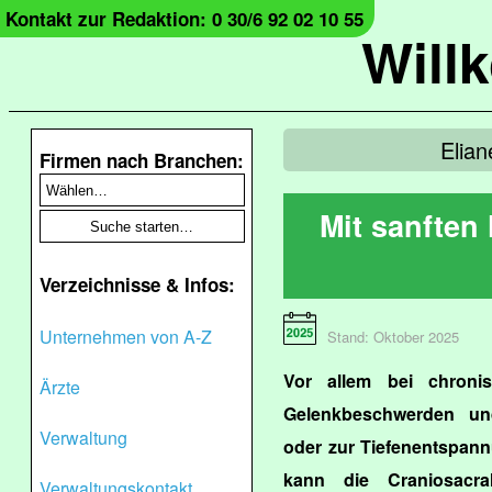
Kontakt zur Redaktion: 0 30/6 92 02 10 55
Will
Elia
Firmen nach Branchen:
Mit sanfte
Verzeichnisse & Infos:
Unternehmen von A-Z
Stand: Oktober 2025
Vor allem bei chroni
Ärzte
Gelenkbeschwerden un
Verwaltung
oder zur Tiefenentspann
kann die Craniosacra
Verwaltungskontakt