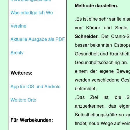
Methode darstellen.
Was erledige ich Wo
„Es ist eine sehr sanfte m
Vereine
von Körper und Seele 
Schneider
. Die Cranio-Sa
Aktuelle Ausgabe als PDF
besser bekannten Osteopat
Archiv
Gesundheit und Krankheit 
Gesundheitscoaching an. 
einem der eigene Beweg
Weiteres:
werden verschiedene Gesi
App für iOS und Android
betrachtet.
„Das Ziel ist, die Se
Weitere Orte
anzuerkennen, das eigen
Selbstheilungskräfte so 
Für Werbekunden:
findet, neue Wege auf ve