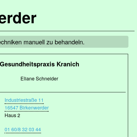
erder
echniken manuell zu behandeln.
Gesundheitspraxis Kranich
Eliane Schneider
Industriestraße 11
16547 Birkenwerder
Haus 2
01 60/8 32 03 44