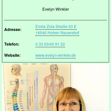
Evelyn Winkler
Emile Zola Straße 53 E
Adresse:
16540 Hohen Neuendorf
Telefon:
0 33 03/40 91 22
Website:
www.evelyn-winkler.de