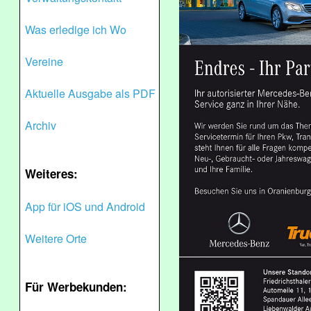
Was erledige ich Wo
Vereine
Aktuelle Ausgabe als PDF
Archiv
Weiteres:
App für iOS und Android
Weitere Orte
Für Werbekunden: