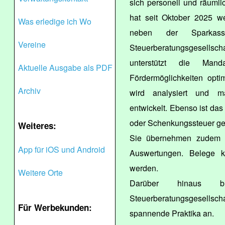
sich personell und räumli
hat seit Oktober 2025 w
Was erledige ich Wo
neben der Sparkas
Vereine
Steuerberatungsgesells
unterstützt die Mand
Aktuelle Ausgabe als PDF
Fördermöglichkeiten opti
Archiv
wird analysiert und ma
entwickelt. Ebenso ist das
oder Schenkungssteuer ge
Weiteres:
Sie übernehmen zudem d
App für iOS und Android
Auswertungen. Belege 
werden.
Weitere Orte
Darüber hinaus bi
Steuerberatungsgesellscha
Für Werbekunden:
spannende Praktika an.