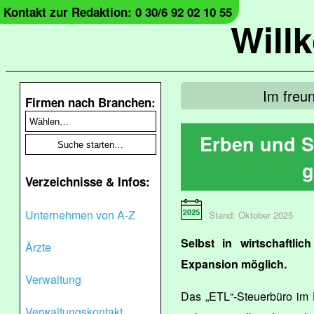
Kontakt zur Redaktion: 0 30/6 92 02 10 55
Will
Im freu
Firmen nach Branchen:
Erben und S
g
Verzeichnisse & Infos:
Unternehmen von A-Z
Stand: Oktober 2025
Selbst in wirtschaftlic
Ärzte
Expansion möglich.
Verwaltung
Das „ETL“-Steuerbüro im
Verwaltungskontakt