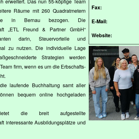
ch erweitert. Das nun 55-köpfige Team
Fax:
eitere Räume mit 260 Quadratmetern
se in Bernau bezogen. Die
E-Mail:
chaft „ETL Freund & Partner GmbH“
Website:
anten darin, Steuervorteile und
mal zu nutzen. Die individuelle Lage
ßgeschneiderte Strategien werden
 Team firm, wenn es um die Erbschafts-
ht.
ie laufende Buchhaltung samt aller
können bequem online hochgeladen
etet die breit aufgestellte
ft interessante Ausbildungsplätze und