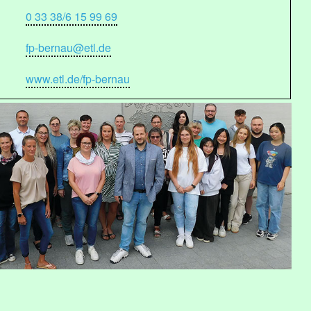
0 33 38/6 15 99 69
fp-bernau@etl.de
www.etl.de/fp-bernau