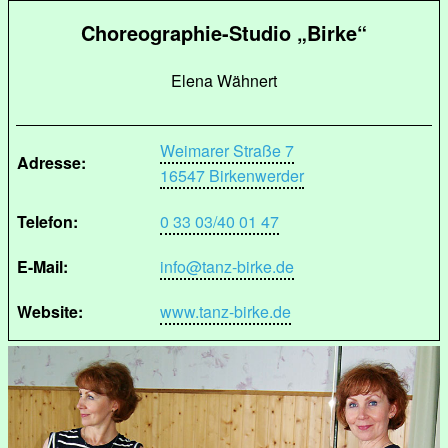
Choreographie-Studio „Birke“
Elena Wähnert
Weimarer Straße 7
Adresse:
16547 Birkenwerder
Telefon:
0 33 03/40 01 47
E-Mail:
info@tanz-birke.de
Website:
www.tanz-birke.de