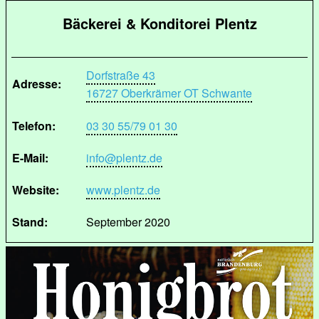
Bäckerei & Konditorei Plentz
Dorfstraße 43
Adresse:
16727 Oberkrämer OT Schwante
Telefon:
03 30 55/79 01 30
E-Mail:
info@plentz.de
Website:
www.plentz.de
Stand:
September 2020