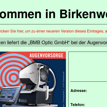
kommen in Birkenw
icken Sie hier, um zu einer neueren Version dieses Eintrages, 
en liefert die „BMB Optic GmbH“ bei der Augenvo
Adresse:
Telefon: