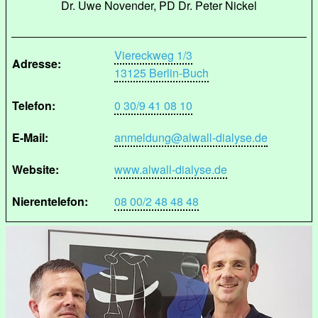
Dr. Uwe Novender, PD Dr. Peter Nickel
Viereckweg 1/3
Adresse:
13125 Berlin-Buch
Telefon:
0 30/9 41 08 10
E-Mail:
anmeldung@alwall-dialyse.de
Website:
www.alwall-dialyse.de
Nierentelefon:
08 00/2 48 48 48