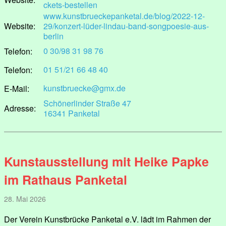
ckets-bestellen
www.kunstbrueckepanketal.de/blog/2022-12-
Website:
29/konzert-lüder-lindau-band-songpoesie-aus-
berlin
0 30/98 31 98 76
Telefon:
01 51/21 66 48 40
Telefon:
kunstbruecke@gmx.de
E-Mail:
Schönerlinder Straße 47
Adresse:
16341 Panketal
Kunstausstellung mit Heike Papke
im Rathaus Panketal
28. Mai 2026
Der Verein Kunstbrücke Panketal e.V. lädt im Rahmen der