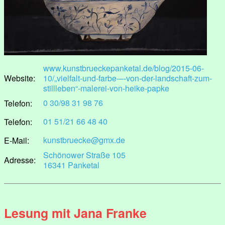
www.kunstbrueckepanketal.de/blog/2015-06-
Website:
10/„vielfalt-und-farbe-–-von-der-landschaft-zum-
stillleben“-malerei-von-heike-papke
0 30/98 31 98 76
Telefon:
01 51/21 66 48 40
Telefon:
kunstbruecke@gmx.de
E-Mail:
Schönower Straße 105
Adresse:
16341 Panketal
Lesung mit Jana Franke