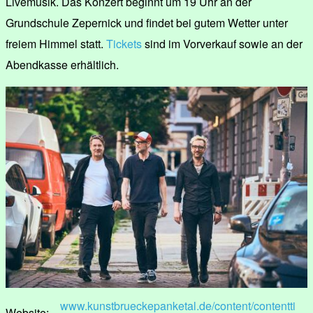
Livemusik. Das Konzert beginnt um 19 Uhr an der
Grundschule Zepernick und findet bei gutem Wetter unter
freiem Himmel statt.
Tickets
sind im Vorverkauf sowie an der
Abendkasse erhältlich.
www.kunstbrueckepanketal.de/content/contentti
Website: