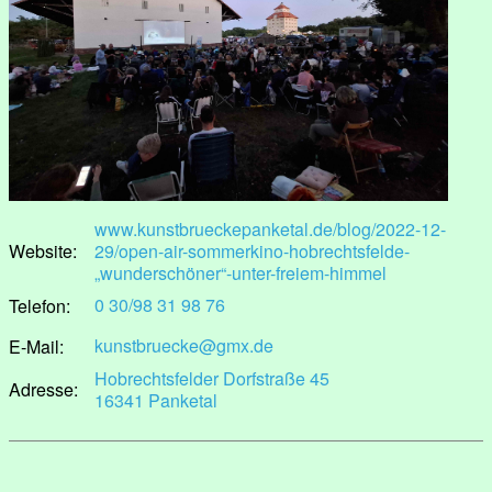
www.kunstbrueckepanketal.de/blog/2022-12-
Website:
29/open-air-sommerkino-hobrechtsfelde-
„wunderschöner“-unter-freiem-himmel
0 30/98 31 98 76
Telefon:
kunstbruecke@gmx.de
E-Mail:
Hobrechtsfelder Dorfstraße 45
Adresse:
16341 Panketal